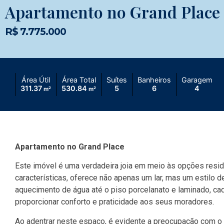
Apartamento no Grand Place
R$ 7.775.000
Área Útil
Área Total
Suítes
Banheiros
Garagem
311.37
530.84
5
6
4
m²
m²
Apartamento no Grand Place
Este imóvel é uma verdadeira joia em meio às opções resid
características, oferece não apenas um lar, mas um estilo 
aquecimento de água até o piso porcelanato e laminado, ca
proporcionar conforto e praticidade aos seus moradores.
Ao adentrar neste espaço, é evidente a preocupação com o 