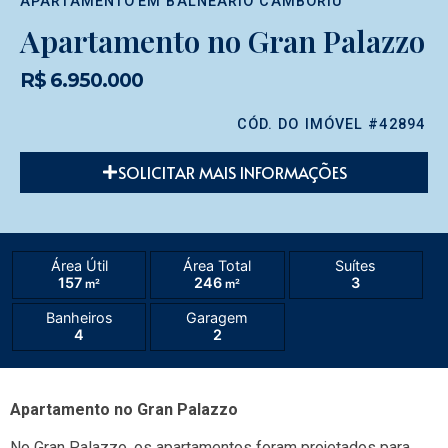
APARTAMENTO
EM
BALNEÁRIO CAMBORIÚ
Apartamento no Gran Palazzo
R$ 6.950.000
CÓD. DO IMÓVEL #42894
SOLICITAR MAIS INFORMAÇÕES
Área Útil
Área Total
Suítes
157
246
3
m²
m²
Banheiros
Garagem
4
2
Apartamento no Gran Palazzo
No Gran Palazzo, os apartamentos foram projetados para