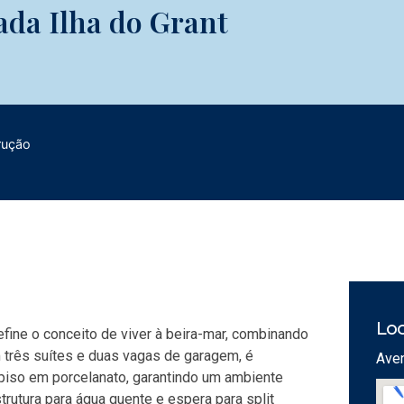
ada Ilha do Grant
rução
Loc
fine o conceito de viver à beira-mar, combinando
m três suítes e duas vagas de garagem, é
Aven
iso em porcelanato, garantindo um ambiente
trutura para água quente e espera para split