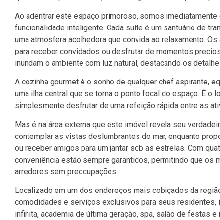
Ao adentrar este espaço primoroso, somos imediatamente c
funcionalidade inteligente. Cada suíte é um santuário de tr
uma atmosfera acolhedora que convida ao relaxamento. Os a
para receber convidados ou desfrutar de momentos precioso
inundam o ambiente com luz natural, destacando os detalh
A cozinha gourmet é o sonho de qualquer chef aspirante, 
uma ilha central que se torna o ponto focal do espaço. É o l
simplesmente desfrutar de uma refeição rápida entre as ati
Mas é na área externa que este imóvel revela seu verdadei
contemplar as vistas deslumbrantes do mar, enquanto propor
ou receber amigos para um jantar sob as estrelas. Com quat
conveniência estão sempre garantidos, permitindo que os 
arredores sem preocupações.
Localizado em um dos endereços mais cobiçados da região,
comodidades e serviços exclusivos para seus residentes, in
infinita, academia de última geração, spa, salão de festas e