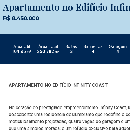
Apartamento no Edifício Infin
R$ 8.450.000
Área Útil
Área Total
Suítes
Banheiros
Garagem
164.95
250.782
3
4
4
m²
m²
APARTAMENTO NO EDIFÍCIO INFINITY COAST
No coração do prestigiado empreendimento Infinity Coast, 
descoberto: uma residência deslumbrante que redefine o con
meticulosamente projetadas, quatro vagas de garagem e um
que uma simples morada; é um refúgio exclusivo para aque