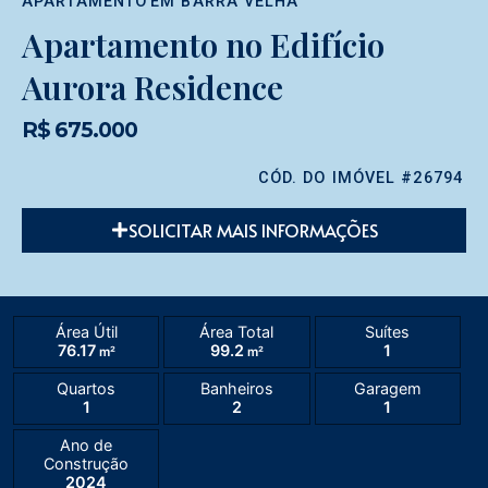
APARTAMENTO
EM
BARRA VELHA
Apartamento no Edifício
Aurora Residence
R$ 675.000
CÓD. DO IMÓVEL #26794
SOLICITAR MAIS INFORMAÇÕES
Área Útil
Área Total
Suítes
76.17
99.2
1
m²
m²
Quartos
Banheiros
Garagem
1
2
1
Ano de
Construção
2024