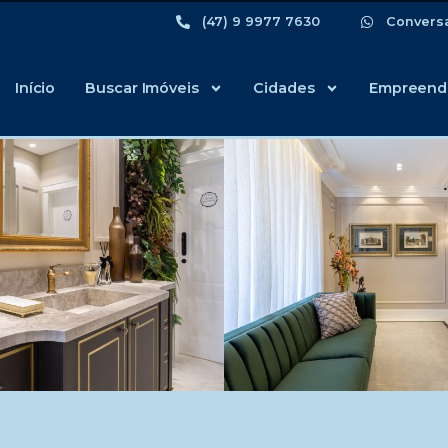
(47) 9 9977 7630
Convers
Início
Buscar Imóveis
Cidades
Empreend