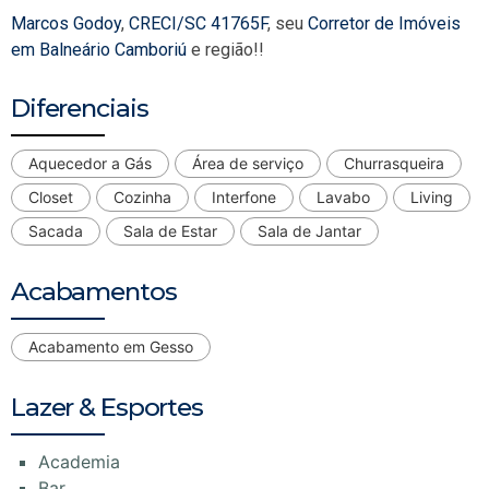
Marcos Godoy
,
CRECI/SC 41765F
, seu
Corretor de Imóveis
em Balneário Camboriú
e região!!
Diferenciais
Aquecedor a Gás
Área de serviço
Churrasqueira
Closet
Cozinha
Interfone
Lavabo
Living
Sacada
Sala de Estar
Sala de Jantar
Acabamentos
Acabamento em Gesso
Lazer & Esportes
Academia
Bar