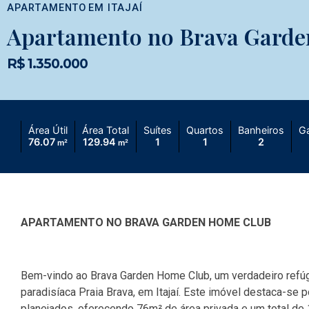
APARTAMENTO
EM
ITAJAÍ
Apartamento no Brava Gard
R$ 1.350.000
Área Útil
Área Total
Suítes
Quartos
Banheiros
G
76.07
129.94
1
1
2
m²
m²
APARTAMENTO NO BRAVA GARDEN HOME CLUB
Bem-vindo ao Brava Garden Home Club, um verdadeiro refúgi
paradisíaca Praia Brava, em Itajaí. Este imóvel destaca-se
planejados, oferecendo 76m² de área privada e um total de