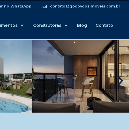
ar no WhatsApp
contato@godoydosimoveis.com.br
imentos
Construtoras
Blog
Contato