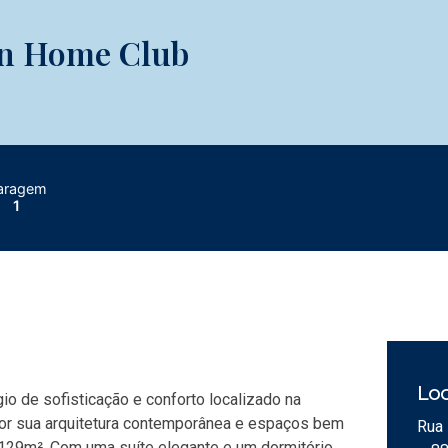
en Home Club
aragem
1
Loc
o de sofisticação e conforto localizado na
 por sua arquitetura contemporânea e espaços bem
Rua 
 129m². Com uma suíte elegante e um dormitório