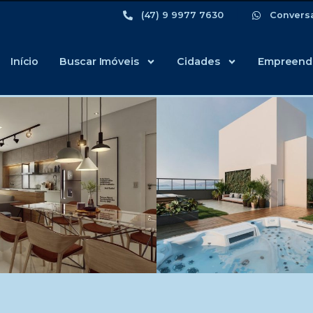
(47) 9 9977 7630
Convers
Início
Buscar Imóveis
Cidades
Empreend