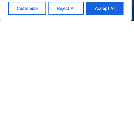
Customize
Reject All
Accept All
(47) 9 9977-7630
WHATSAPP