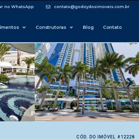
ar no WhatsApp
contato@godoydosimoveis.com.br
imentos
Construtoras
Blog
Contato
CÓD. DO IMÓVEL #12228