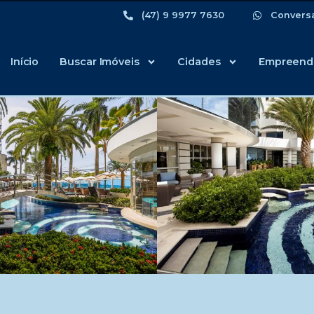
(47) 9 9977 7630
Convers
Início
Buscar Imóveis
Cidades
Empreend