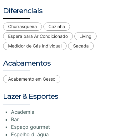
Diferenciais
Churrasqueira
Cozinha
Espera para Ar Condicionado
Living
Medidor de Gás Individual
Sacada
Acabamentos
Acabamento em Gesso
Lazer & Esportes
Academia
Bar
Espaço gourmet
Espelho d' água