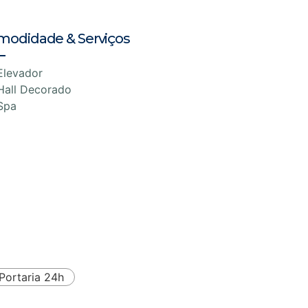
modidade & Serviços
Elevador
Hall Decorado
Spa
Portaria 24h