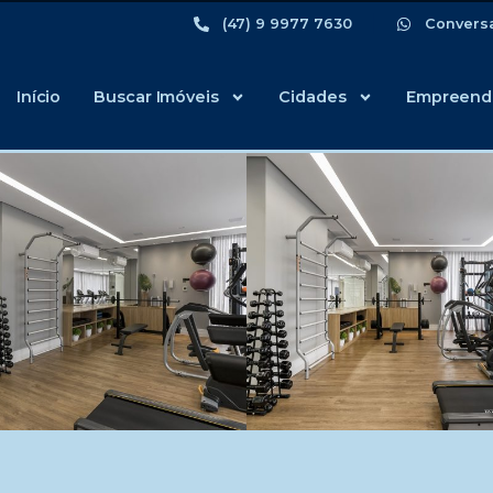
(47) 9 9977 7630
Convers
Início
Buscar Imóveis
Cidades
Empreend