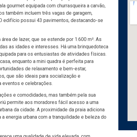
ala gourmet equipada com churrasqueira a carvão,
tos também incluem três vagas de garagem,
 edifício possui 43 pavimentos, destacando-se
 área de lazer, que se estende por 1.600 m². As
odas as idades e interesses. Há uma brinquedoteca
uipada para os entusiastas de atividades físicas.
asa, enquanto a mini quadra é perfeita para
portunidades de relaxamento e bem-estar,
, que são ideais para socialização e
a eventos e celebrações.
alações e comodidades, mas também pela sua
boriú permite aos moradores fácil acesso a uma
 urbana da cidade. A proximidade da praia adiciona
a a energia urbana com a tranquilidade e beleza do
rece uma qualidade de vida elevada, com