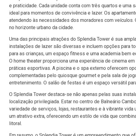
e praticidade. Cada unidade conta com três quartos e uma s
ideal para momentos de convivência e lazer. Os apartamen
atendendo às necessidades dos moradores com veículos. O
no horizonte urbano da cidade.
Uma das principais atrações do Splendia Tower é sua ampla
instalações de lazer são diversas e incluem opções para t
para as crianças, um espaço fitness e uma academia bem eq
O home theater proporciona uma experiência de cinema em c
práticas esportivas. A piscina e o spa externo oferecem o
complementadas pelo quiosque gourmet e pela sala de jogos
entretenimento. O salão de festas é um espaço versátil par
O Splendia Tower destaca-se não apenas pelas suas inst
localização privilegiada. Estar no centro de Balneário Cam
variedade de serviços, lojas, restaurantes e à vibrante vida
um atrativo extra, oferecendo um estilo de vida que combin
litoral.
Em resumo, o Splendia Tower é um empreendimento que ofe