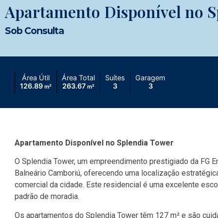
Apartamento Disponível no S
Sob Consulta
Área Útil
Área Total
Suítes
Garagem
126.89
263.67
3
3
m²
m²
Apartamento Disponível no Splendia Tower
O Splendia Tower, um empreendimento prestigiado da FG E
Balneário Camboriú, oferecendo uma localização estratégic
comercial da cidade. Este residencial é uma excelente esc
padrão de moradia.
Os apartamentos do Splendia Tower têm 127 m² e são cuid