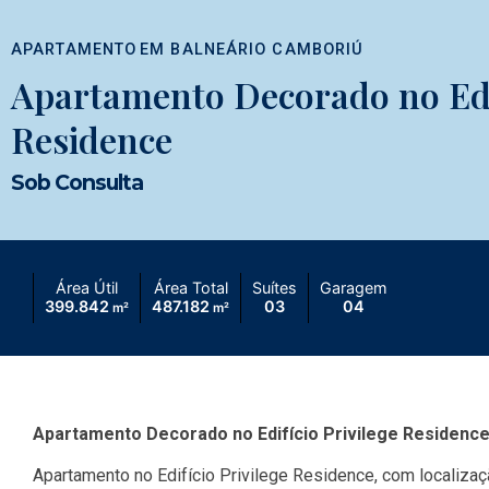
APARTAMENTO
EM
BALNEÁRIO CAMBORIÚ
Apartamento Decorado no Edif
Residence
Sob Consulta
Área Útil
Área Total
Suítes
Garagem
399.842
487.182
03
04
m²
m²
Apartamento Decorado no Edifício Privilege Residenc
Apartamento no Edifício Privilege Residence, com localizaçã