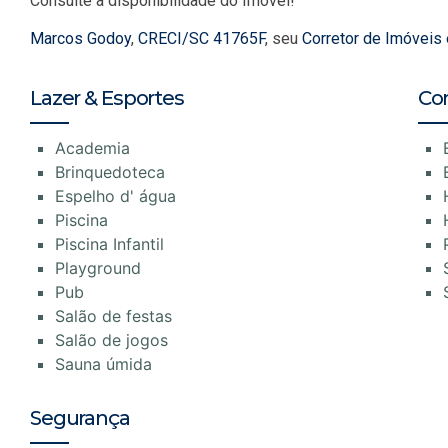
Consulte a disponibilidade do Imóvel!
Marcos Godoy
,
CRECI/SC 41765F
, seu
Corretor de Imóveis
Lazer & Esportes
Co
Academia
Brinquedoteca
Espelho d' água
Piscina
Piscina Infantil
Playground
Pub
Salão de festas
Salão de jogos
Sauna úmida
Segurança