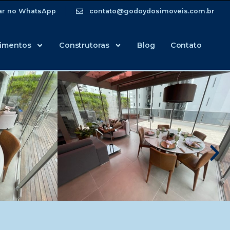
ar no WhatsApp
contato@godoydosimoveis.com.br
imentos
Construtoras
Blog
Contato