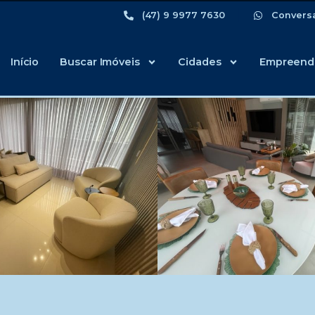
(47) 9 9977 7630
Convers
Início
Buscar Imóveis
Cidades
Empreend