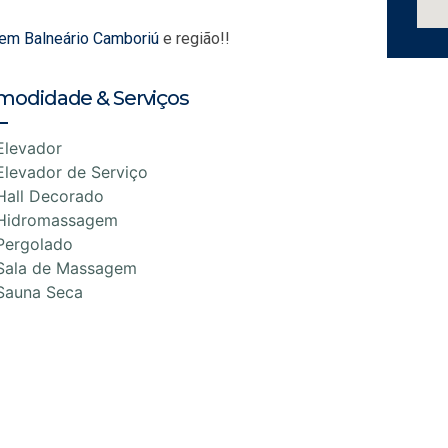
 em Balneário Camboriú
e região!!
modidade & Serviços
Elevador
Elevador de Serviço
Hall Decorado
Hidromassagem
Pergolado
Sala de Massagem
Sauna Seca