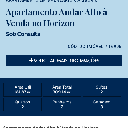
APARTAMENTO
EM
BALNEÁRIO CAMBORIÚ
Apartamento Andar Alto à
Venda no Horizon
Sob Consulta
CÓD. DO IMÓVEL #16906
SOLICITAR MAIS INFORMAÇÕES
Área Útil
Área Total
Suítes
181.87
309.14
2
m²
m²
Quartos
Banheiros
Garagem
2
3
3