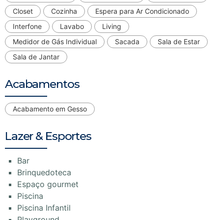
Closet
Cozinha
Espera para Ar Condicionado
Interfone
Lavabo
Living
Medidor de Gás Individual
Sacada
Sala de Estar
Sala de Jantar
Acabamentos
Acabamento em Gesso
Lazer & Esportes
Bar
Brinquedoteca
Espaço gourmet
Piscina
Piscina Infantil
Playground