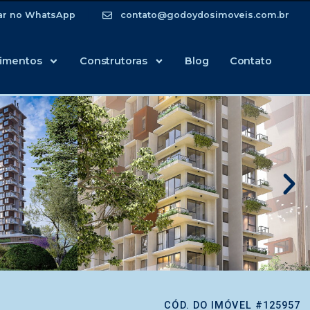
ar no WhatsApp
contato@godoydosimoveis.com.br
imentos
Construtoras
Blog
Contato
CÓD. DO IMÓVEL #125957