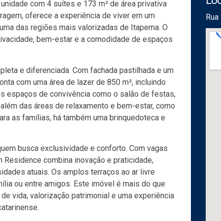
Loc
unidade com 4 suítes e 173 m² de área privativa
aragem, oferece a experiência de viver em um
Rua 
 uma das regiões mais valorizadas de Itapema. O
rivacidade, bem-estar e a comodidade de espaços
pleta e diferenciada. Com fachada pastilhada e um
onta com uma área de lazer de 850 m², incluindo
 espaços de convivência como o salão de festas,
a, além das áreas de relaxamento e bem-estar, como
 Para as famílias, há também uma brinquedoteca e
 quem busca exclusividade e conforto. Com vagas
en Residence combina inovação e praticidade,
dades atuais. Os amplos terraços ao ar livre
lia ou entre amigos. Este imóvel é mais do que
e vida, valorização patrimonial e uma experiência
atarinense.