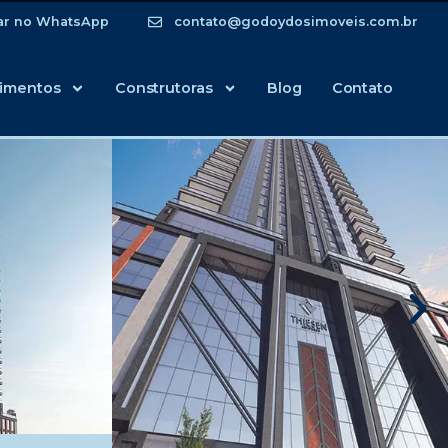
ar no WhatsApp
contato@godoydosimoveis.com.br
imentos
Construtoras
Blog
Contato