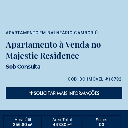
APARTAMENTO
EM
BALNEÁRIO CAMBORIÚ
Apartamento à Venda no
Majestic Residence
Sob Consulta
CÓD. DO IMÓVEL #16782
SOLICITAR MAIS INFORMAÇÕES
Área Útil
Área Total
Suítes
256.80
447.30
03
m²
m²