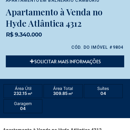
APARTAMENTO
EM
BALNEÁRIO CAMBORIÚ
Apartamento à Venda no
Hyde Atlântica 4312
R$ 9.340.000
CÓD. DO IMÓVEL #9804
SOLICITAR MAIS INFORMAÇÕES
Área Útil
Área Total
Suítes
232.15
309.85
04
m²
m²
Garagem
04