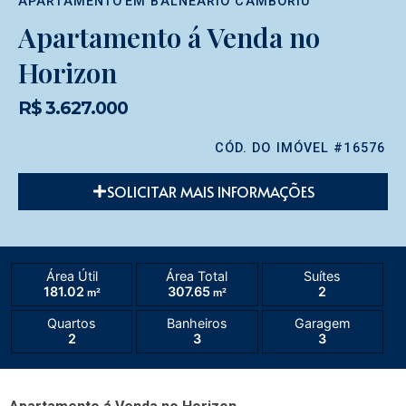
APARTAMENTO
EM
BALNEÁRIO CAMBORIÚ
Apartamento á Venda no
Horizon
R$ 3.627.000
CÓD. DO IMÓVEL #16576
SOLICITAR MAIS INFORMAÇÕES
Área Útil
Área Total
Suítes
181.02
307.65
2
m²
m²
Quartos
Banheiros
Garagem
2
3
3