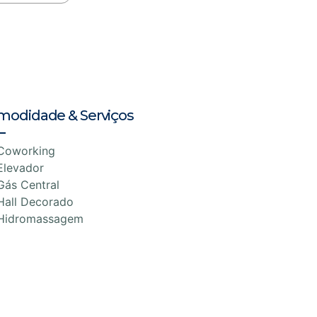
modidade & Serviços
Coworking
Elevador
Gás Central
Hall Decorado
Hidromassagem