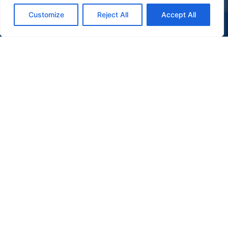
Customize
Reject All
Accept All
(47) 9 9977-7630
WHATSAPP