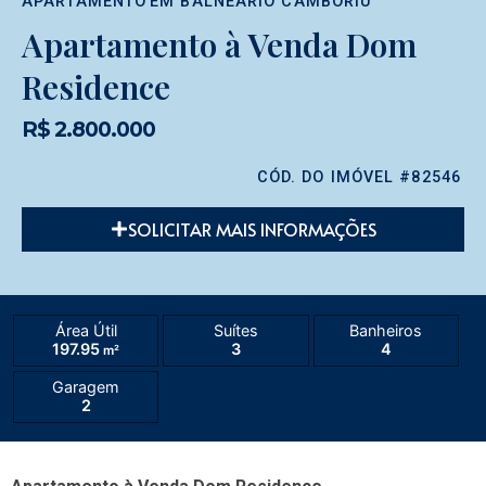
APARTAMENTO
EM
BALNEÁRIO CAMBORIÚ
Apartamento à Venda Dom
Residence
R$ 2.800.000
CÓD. DO IMÓVEL #82546
SOLICITAR MAIS INFORMAÇÕES
Área Útil
Suítes
Banheiros
197.95
3
4
m²
Garagem
2