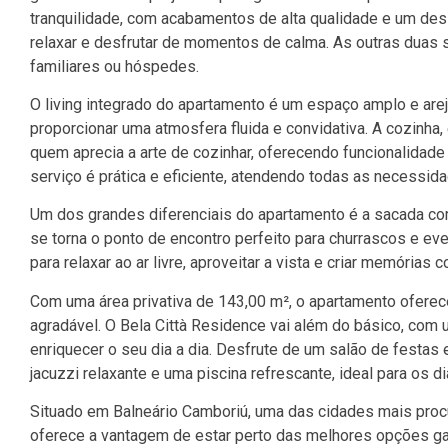
tranquilidade, com acabamentos de alta qualidade e um desi
relaxar e desfrutar de momentos de calma. As outras duas s
familiares ou hóspedes.
O living integrado do apartamento é um espaço amplo e arejad
proporcionar uma atmosfera fluida e convidativa. A cozinha
quem aprecia a arte de cozinhar, oferecendo funcionalidade
serviço é prática e eficiente, atendendo todas as necessida
Um dos grandes diferenciais do apartamento é a sacada co
se torna o ponto de encontro perfeito para churrascos e ev
para relaxar ao ar livre, aproveitar a vista e criar memórias
Com uma área privativa de 143,00 m², o apartamento oferec
agradável. O Bela Città Residence vai além do básico, co
enriquecer o seu dia a dia. Desfrute de um salão de festas 
jacuzzi relaxante e uma piscina refrescante, ideal para os d
Situado em Balneário Camboriú, uma das cidades mais procura
oferece a vantagem de estar perto das melhores opções ga