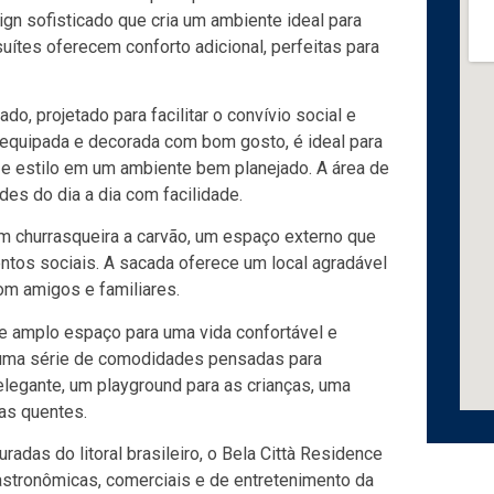
gn sofisticado que cria um ambiente ideal para
uítes oferecem conforto adicional, perfeitas para
o, projetado para facilitar o convívio social e
, equipada e decorada com bom gosto, é ideal para
 e estilo em um ambiente bem planejado. A área de
des do dia a dia com facilidade.
m churrasqueira a carvão, um espaço externo que
entos sociais. A sacada oferece um local agradável
 com amigos e familiares.
e amplo espaço para uma vida confortável e
m uma série de comodidades pensadas para
elegante, um playground para as crianças, uma
ias quentes.
das do litoral brasileiro, o Bela Città Residence
stronômicas, comerciais e de entretenimento da