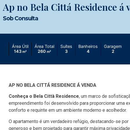
Ap no Bela Cittá Residence á 
Sob Consulta
Área Útil
Área Total
Suítes
Banheiros
Garagem
143
260
3
4
2
m²
m²
AP NO BELA CITTÁ RESIDENCE Á VENDA
Conheça o Bela Città Residence
, um marco de sofisticaç
empreendimento foi desenvolvido para proporcionar uma ex
conforto e requinte em um ambiente moderno e acolhedor.
O apartamento é um verdadeiro refúgio, destacando-se por
generoso e bem projetado para garantir máxima privacidade 