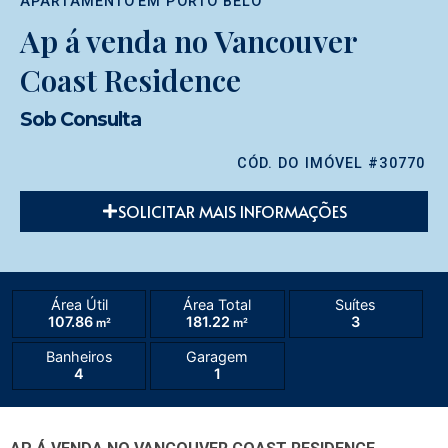
APARTAMENTO
EM
PORTO BELO
Ap á venda no Vancouver
Coast Residence
Sob Consulta
CÓD. DO IMÓVEL #30770
SOLICITAR MAIS INFORMAÇÕES
Área Útil
Área Total
Suítes
107.86
181.22
3
m²
m²
Banheiros
Garagem
4
1