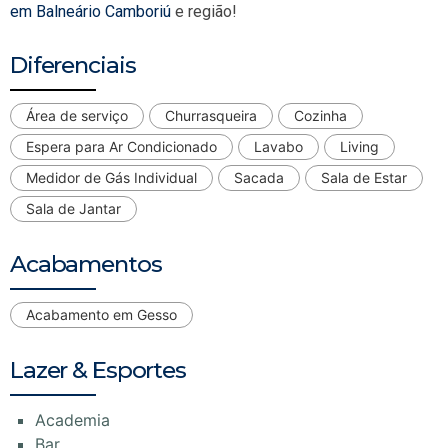
em Balneário Camboriú
e região!
Diferenciais
Área de serviço
Churrasqueira
Cozinha
Espera para Ar Condicionado
Lavabo
Living
Medidor de Gás Individual
Sacada
Sala de Estar
Sala de Jantar
Acabamentos
Acabamento em Gesso
Lazer & Esportes
Academia
Bar