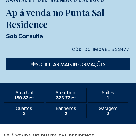
APARTAMENTO
EM
BALNEÁRIO CAMBORIÚ
Ap á venda no Punta Sal
Residence
Sob Consulta
CÓD. DO IMÓVEL #33477
SOLICITAR MAIS INFORMAÇÕES
Área Útil
Área Total
Suítes
189.32
323.72
1
m²
m²
Quartos
Banheiros
Garagem
2
2
2