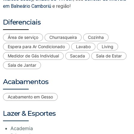
em Balneário Camboriú
e região!
Diferenciais
Área de serviço
Churrasqueira
Cozinha
Espera para Ar Condicionado
Lavabo
Living
Medidor de Gás Individual
Sacada
Sala de Estar
Sala de Jantar
Acabamentos
Acabamento em Gesso
Lazer & Esportes
Academia