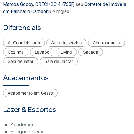
Marcos Godoy
,
CRECI/SC 41765F
, seu
Corretor de Imóveis
em Balneário Camboriú
e região!
Diferenciais
Ar Condicionado
Área de serviço
Churrasqueira
Cozinha
Lavabo
Living
Sacada
Sala de Estar
Sala de Jantar
Acabamentos
Acabamento em Gesso
Lazer & Esportes
Academia
Brinquedoteca