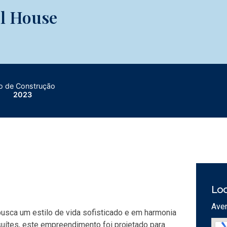
ul House
o de Construção
2023
Loc
Aven
usca um estilo de vida sofisticado e em harmonia
ítes, este empreendimento foi projetado para