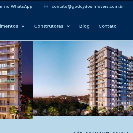
ar no WhatsApp
contato@godoydosimoveis.com.br
imentos
Construtoras
Blog
Contato