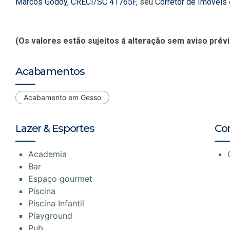
Marcos Godoy
,
CRECI/SC 41765F
, seu
Corretor de Imóveis
(Os valores estão sujeitos á alteração sem aviso prévi
Acabamentos
Acabamento em Gesso
Lazer & Esportes
Co
Academia
Bar
Espaço gourmet
Piscina
Piscina Infantil
Playground
Pub