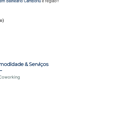
 em Balneário Camboriú
e região!!
o)
modidade & Serviços
Coworking