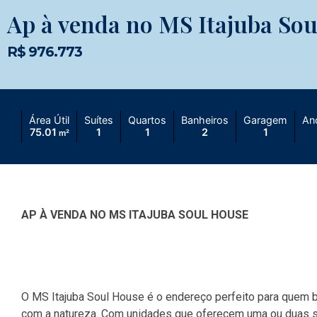
Ap à venda no MS Itajuba So
R$ 976.773
Área Útil
Suítes
Quartos
Banheiros
Garagem
An
75.01
1
1
2
1
m²
AP À VENDA NO MS ITAJUBA SOUL HOUSE
O MS Itajuba Soul House é o endereço perfeito para quem b
com a natureza. Com unidades que oferecem uma ou duas su