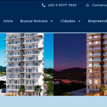
(47) 9 9977 7630
Convers
Início
Buscar Imóveis
Cidades
Empreend