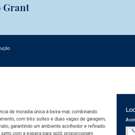
o Grant
rução
Loc
ncia de moradia única à beira-mar, combinando
rtamento, com três suítes e duas vagas de garagem,
Aven
to, garantindo um ambiente acolhedor e refinado.
 junto com a espera para split, proporcionam