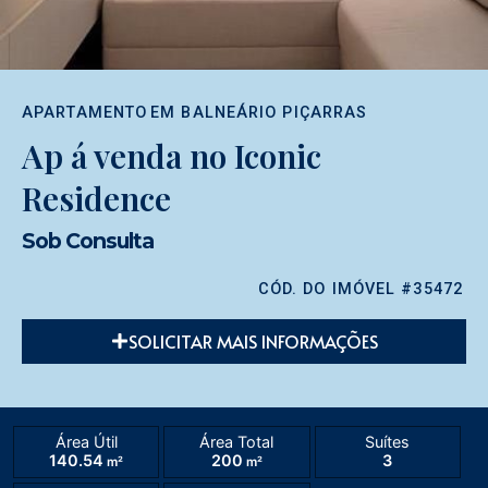
APARTAMENTO
EM
BALNEÁRIO PIÇARRAS
Ap á venda no Iconic
Residence
Sob Consulta
CÓD. DO IMÓVEL #35472
SOLICITAR MAIS INFORMAÇÕES
Área Útil
Área Total
Suítes
140.54
200
3
m²
m²