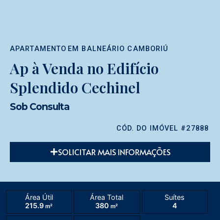
APARTAMENTO
EM
BALNEÁRIO CAMBORIÚ
Ap à Venda no Edifício
Splendido Cechinel
Sob Consulta
CÓD. DO IMÓVEL #27888
SOLICITAR MAIS INFORMAÇÕES
Área Útil
Área Total
Suítes
215.9
380
4
m²
m²