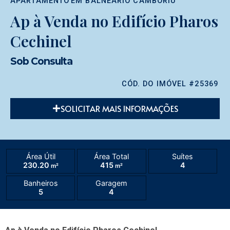
APARTAMENTO
EM
BALNEÁRIO CAMBORIÚ
Ap à Venda no Edifício Pharos
Cechinel
Sob Consulta
CÓD. DO IMÓVEL #25369
SOLICITAR MAIS INFORMAÇÕES
Área Útil
Área Total
Suítes
230.20
415
4
m²
m²
Banheiros
Garagem
5
4