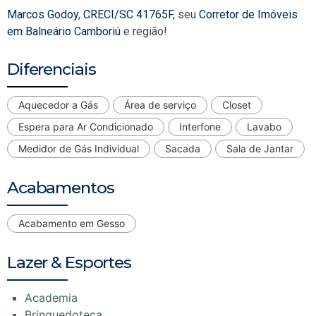
Marcos Godoy
,
CRECI/SC 41765F
, seu
Corretor de Imóveis
em Balneário Camboriú
e região!
Diferenciais
Aquecedor a Gás
Área de serviço
Closet
Espera para Ar Condicionado
Interfone
Lavabo
Medidor de Gás Individual
Sacada
Sala de Jantar
Acabamentos
Acabamento em Gesso
Lazer & Esportes
Academia
Brinquedoteca