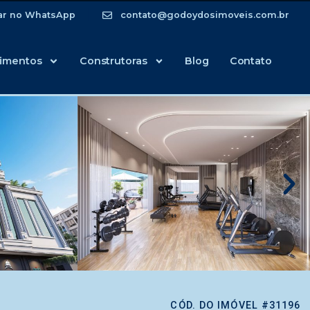
ar no WhatsApp
contato@godoydosimoveis.com.br
imentos
Construtoras
Blog
Contato
CÓD. DO IMÓVEL #31196