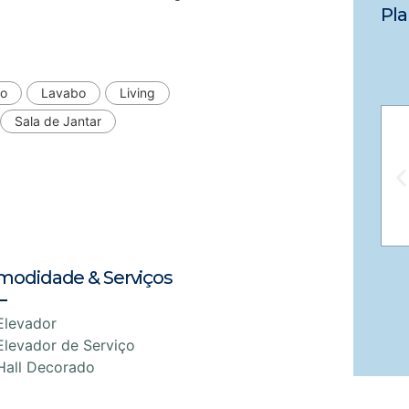
Pla
do
Lavabo
Living
Sala de Jantar
modidade & Serviços
Elevador
Elevador de Serviço
Hall Decorado