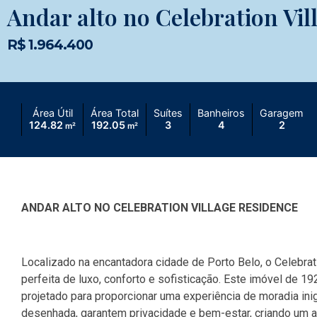
Andar alto no Celebration Vil
R$ 1.964.400
Área Útil
Área Total
Suítes
Banheiros
Garagem
124.82
192.05
3
4
2
m²
m²
ANDAR ALTO NO CELEBRATION VILLAGE RESIDENCE
Localizado na encantadora cidade de Porto Belo, o Celebr
perfeita de luxo, conforto e sofisticação. Este imóvel de 19
projetado para proporcionar uma experiência de moradia ini
desenhada, garantem privacidade e bem-estar, criando um a