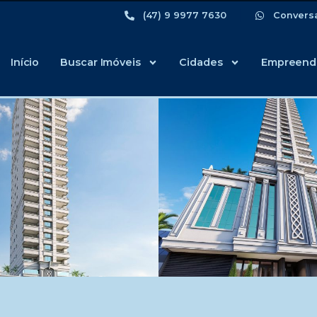
(47) 9 9977 7630
Convers
Início
Buscar Imóveis
Cidades
Empreend