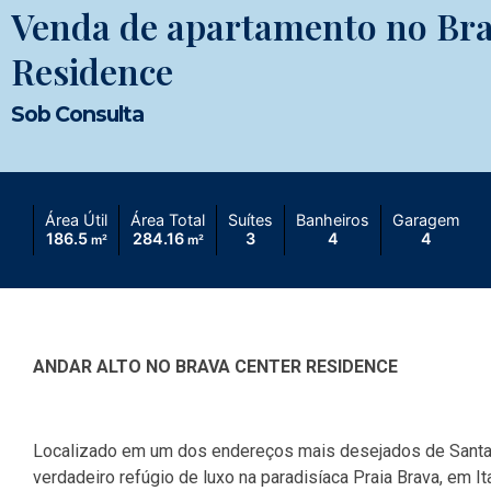
Venda de apartamento no Bra
Residence
Sob Consulta
Área Útil
Área Total
Suítes
Banheiros
Garagem
186.5
284.16
3
4
4
m²
m²
ANDAR ALTO NO BRAVA CENTER RESIDENCE
Localizado em um dos endereços mais desejados de Santa 
verdadeiro refúgio de luxo na paradisíaca Praia Brava, em 