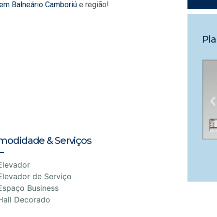
 em Balneário Camboriú
e região!
Pla
modidade & Serviços
Elevador
Elevador de Serviço
Espaço Business
Hall Decorado