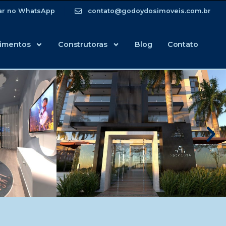
ar no WhatsApp
contato@godoydosimoveis.com.br
imentos
Construtoras
Blog
Contato