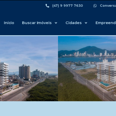
(47) 9 9977 7630
Convers
Início
Buscar Imóveis
Cidades
Empreend