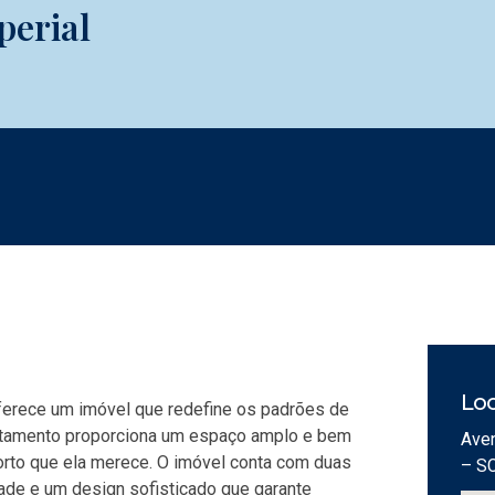
perial
Loc
ferece um imóvel que redefine os padrões de
artamento proporciona um espaço amplo e bem
Aven
forto que ela merece. O imóvel conta com duas
– S
ade e um design sofisticado que garante