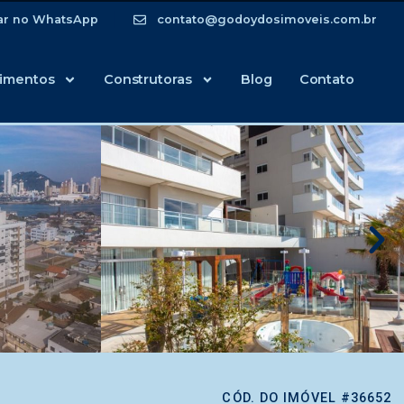
ar no WhatsApp
contato@godoydosimoveis.com.br
imentos
Construtoras
Blog
Contato
CÓD. DO IMÓVEL #36652