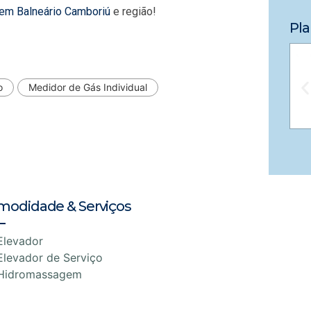
 em Balneário Camboriú
e região!
Pla
o
Medidor de Gás Individual
modidade & Serviços
Elevador
Elevador de Serviço
Hidromassagem