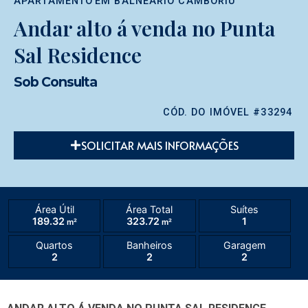
APARTAMENTO
EM
BALNEÁRIO CAMBORIÚ
Andar alto á venda no Punta
Sal Residence
Sob Consulta
CÓD. DO IMÓVEL #33294
SOLICITAR MAIS INFORMAÇÕES
Área Útil
Área Total
Suítes
189.32
323.72
1
m²
m²
Quartos
Banheiros
Garagem
2
2
2