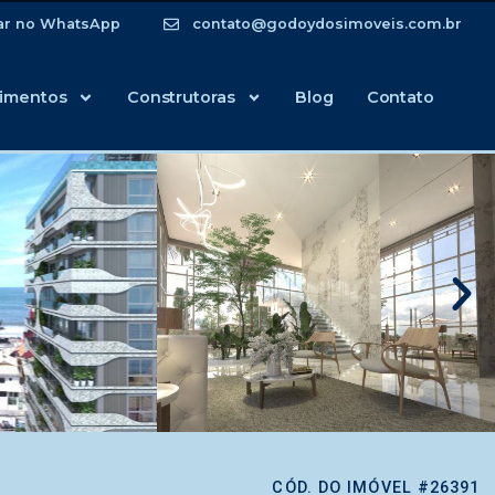
ar no WhatsApp
contato@godoydosimoveis.com.br
imentos
Construtoras
Blog
Contato
CÓD. DO IMÓVEL #26391