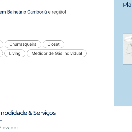
Pla
 em Balneário Camboriú
e região!
Churrasqueira
Closet
Living
Medidor de Gás Individual
modidade & Serviços
Elevador