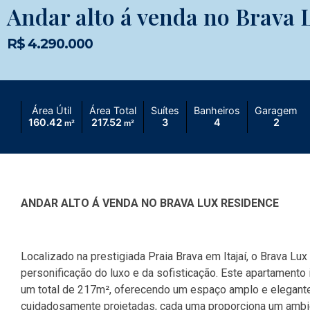
Andar alto á venda no Brava 
R$ 4.290.000
Área Útil
Área Total
Suítes
Banheiros
Garagem
160.42
217.52
3
4
2
m²
m²
ANDAR ALTO Á VENDA NO BRAVA LUX RESIDENCE
Localizado na prestigiada Praia Brava em Itajaí, o Brava L
personificação do luxo e da sofisticação. Este apartament
um total de 217m², oferecendo um espaço amplo e elegante 
cuidadosamente projetadas, cada uma proporciona um ambie