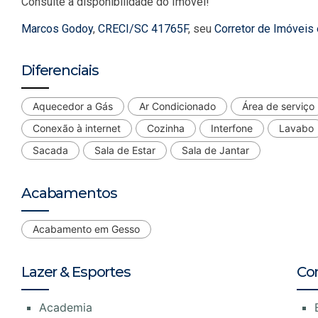
Consulte a disponibilidade do Imóvel!
Marcos Godoy
,
CRECI/SC 41765F
, seu
Corretor de Imóveis
Diferenciais
Aquecedor a Gás
Ar Condicionado
Área de serviço
Conexão à internet
Cozinha
Interfone
Lavabo
Sacada
Sala de Estar
Sala de Jantar
Acabamentos
Acabamento em Gesso
Lazer & Esportes
Co
Academia