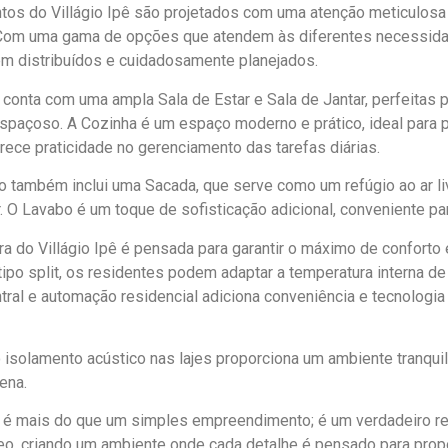
os do Villágio Ipê são projetados com uma atenção meticulosa 
 Com uma gama de opções que atendem às diferentes necessidad
m distribuídos e cuidadosamente planejados.
conta com uma ampla Sala de Estar e Sala de Jantar, perfeitas
spaçoso. A Cozinha é um espaço moderno e prático, ideal para p
rece praticidade no gerenciamento das tarefas diárias.
 também inclui uma Sacada, que serve como um refúgio ao ar livr
r. O Lavabo é um toque de sofisticação adicional, conveniente pa
ura do Villágio Ipê é pensada para garantir o máximo de confor
tipo split, os residentes podem adaptar a temperatura interna de
tral e automação residencial adiciona conveniência e tecnologia 
 isolamento acústico nas lajes proporciona um ambiente tranqui
ena.
ê é mais do que um simples empreendimento; é um verdadeiro re
, criando um ambiente onde cada detalhe é pensado para proporc