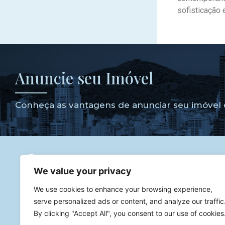
sofisticação 
Anuncie seu Imóvel
Conheça as vantagens de anunciar seu imóvel 
We value your privacy
Godoy dos Imóveis
Corretor de Imóveis especialista 
We use cookies to enhance your browsing experience,
imóveis de luxo com atuação na melhor cidade para se inv
serve personalized ads or content, and analyze our traffic
Atendendo diversas cidades como Balneário Camboriú,
By clicking "Accept All", you consent to our use of cookies
Praia Brava.