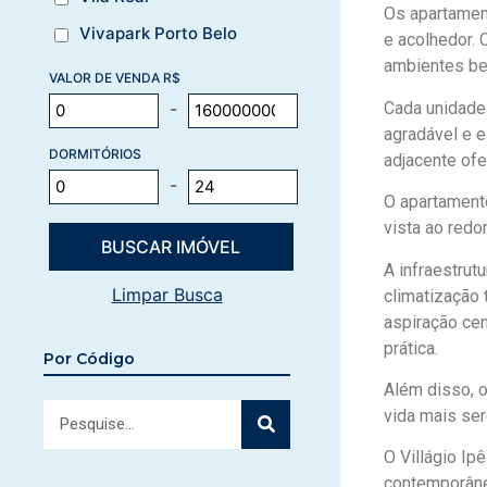
Os apartament
Vivapark Porto Belo
e acolhedor.
ambientes be
VALOR DE VENDA R$
Cada unidade 
-
agradável e e
DORMITÓRIOS
adjacente ofe
-
O apartamento
vista ao redo
A infraestrut
Limpar Busca
climatização 
aspiração cen
prática.
Por Código
Além disso, o
vida mais ser
O Villágio Ip
contemporâneo