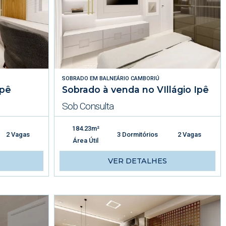
SOBRADO
EM
BALNEÁRIO CAMBORIÚ
Ipê
Sobrado à venda no VIllágio Ipê
Sob Consulta
184.23m²
2 Vagas
3 Dormitórios
2 Vagas
Área Útil
VER DETALHES