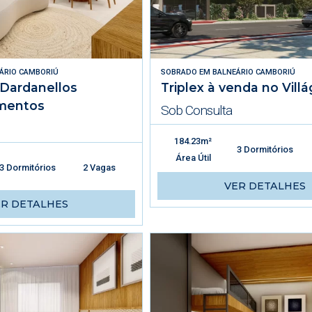
ÁRIO CAMBORIÚ
SOBRADO
EM
BALNEÁRIO CAMBORIÚ
ê Dardanellos
Triplex à venda no Villá
mentos
Sob Consulta
184.23m²
3 Dormitórios
Área Útil
3 Dormitórios
2 Vagas
VER DETALHES
ER DETALHES