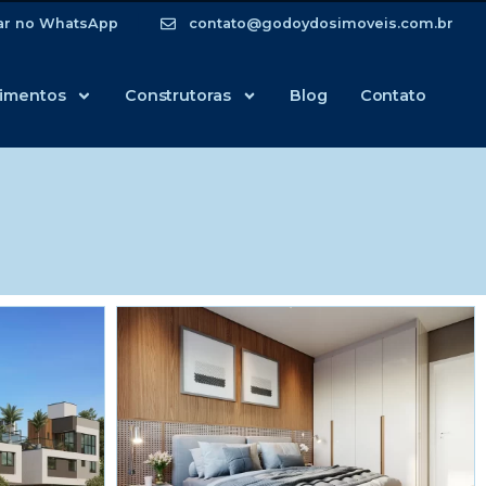
ar no WhatsApp
contato@godoydosimoveis.com.br
imentos
Construtoras
Blog
Contato