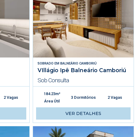
SOBRADO
EM
BALNEÁRIO CAMBORIÚ
VIllágio Ipê Balneário Camboriú
Sob Consulta
184.23m²
2 Vagas
3 Dormitórios
2 Vagas
Área Útil
VER DETALHES