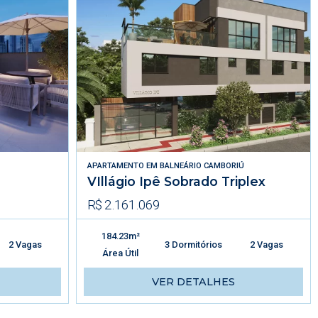
APARTAMENTO
EM
BALNEÁRIO CAMBORIÚ
VIllágio Ipê Sobrado Triplex
R$ 2.161.069
184.23m²
2 Vagas
3 Dormitórios
2 Vagas
Área Útil
VER DETALHES