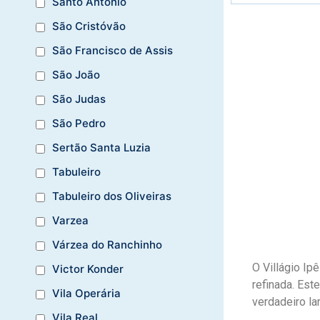
Santo Antônio
São Cristóvão
São Francisco de Assis
São João
São Judas
São Pedro
Sertão Santa Luzia
Tabuleiro
Tabuleiro dos Oliveiras
Varzea
Várzea do Ranchinho
O Villágio Ip
Victor Konder
refinada. Es
Vila Operária
verdadeiro la
Vila Real