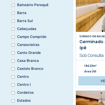
Balneário Perequê
Barra
Barra Sul
Cabeçudas
Campo Comprido
SOBRADO
EM
BALNE
Germinado à
Canasvieiras
Ipê
Canto Grande
Sob Consulta
Casa Branca
184.23m²
Castelo Branco
Área Útil
Centro
V
Centro I
Cordeiros
Estados