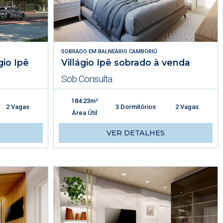
SOBRADO
EM
BALNEÁRIO CAMBORIÚ
gio Ipê
Villágio Ipê sobrado à venda
Sob Consulta
184.23m²
2 Vagas
3 Dormitórios
2 Vagas
Área Útil
VER DETALHES