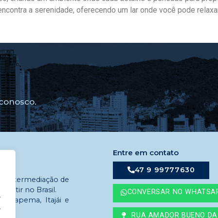
encontra a serenidade, oferecendo um lar onde você pode relaxa
conosco.
Entre em contato
47 9 99777630
em intermediação de
estir no Brasil.
CONVERSAR NO WHATSA
.
 Itapema, Itajái e
.
RUA AMADOR BUENO DA 