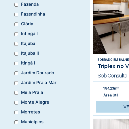
Fazenda
Fazendinha
Glória
Intingá I
Itajuba
Itajuba II
SOBRADO
EM
BALNE
Itingá I
Triplex no V
Jardim Dourado
Sob Consulta
Jardim Praia Mar
184.23m²
Meia Praia
Área Útil
Monte Alegre
V
Morretes
Municípios