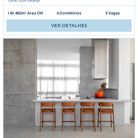
143.482m² Área Útil
4 Dormitórios
3 Vagas
VER DETALHES