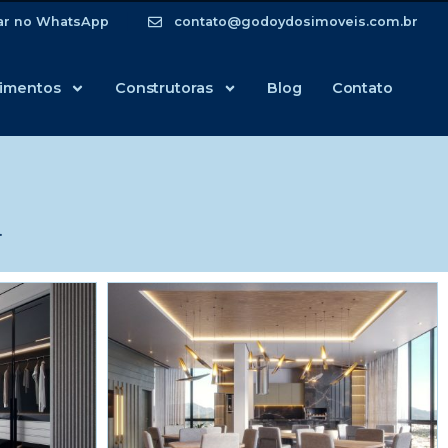
ar no WhatsApp
contato@godoydosimoveis.com.br
imentos
Construtoras
Blog
Contato
.