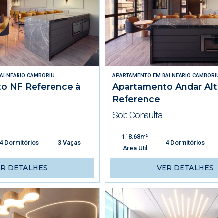
ALNEÁRIO CAMBORIÚ
APARTAMENTO
EM
BALNEÁRIO CAMBORI
o NF Reference à
Apartamento Andar Al
Reference
Sob Consulta
118.68m²
4 Dormitórios
3 Vagas
4 Dormitórios
Área Útil
ER DETALHES
VER DETALHES