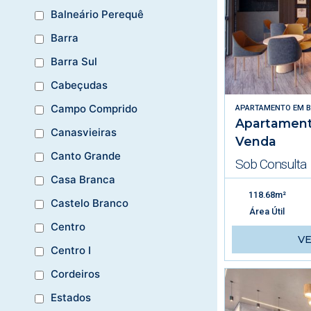
Balneário Perequê
Barra
Barra Sul
Cabeçudas
Campo Comprido
APARTAMENTO
EM
B
Apartament
Canasvieiras
Venda
Canto Grande
Sob Consulta
Casa Branca
118.68m²
Castelo Branco
Área Útil
Centro
V
Centro I
Cordeiros
Estados