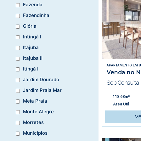
Fazenda
Fazendinha
Glória
Intingá I
Itajuba
Itajuba II
APARTAMENTO
EM
B
Itingá I
Venda no N
Jardim Dourado
Sob Consulta
Jardim Praia Mar
118.68m²
Meia Praia
Área Útil
Monte Alegre
V
Morretes
Municípios