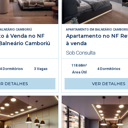
ALNEÁRIO CAMBORIÚ
APARTAMENTO
EM
BALNEÁRIO CAMBORI
o á Venda no NF
Apartamento no NF Re
Balneário Camboriú
à venda
Sob Consulta
118.68m²
4 Dormitórios
3 Vagas
4 Dormitórios
Área Útil
ER DETALHES
VER DETALHES