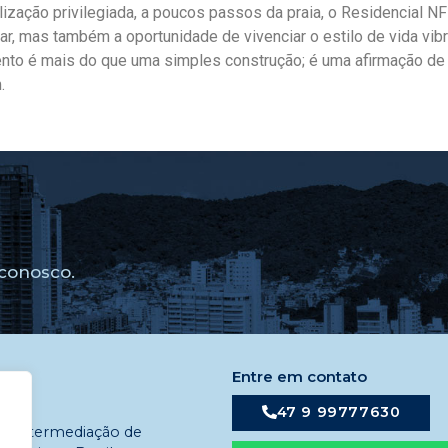
ização privilegiada, a poucos passos da praia, o Residencial N
r, mas também a oportunidade de vivenciar o estilo de vida vibr
to é mais do que uma simples construção; é uma afirmação de q
.
conosco.
Entre em contato
47 9 99777630
em intermediação de