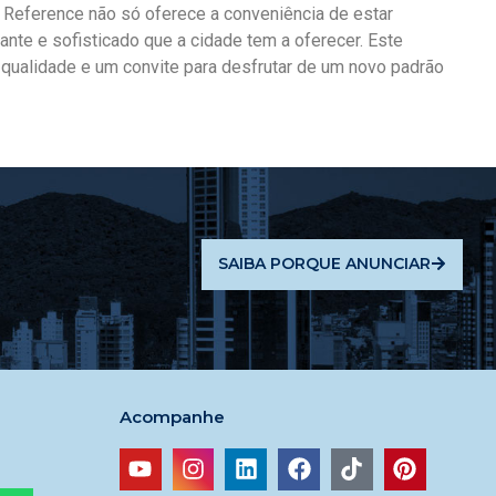
F Reference não só oferece a conveniência de estar
ante e sofisticado que a cidade tem a oferecer. Este
ualidade e um convite para desfrutar de um novo padrão
SAIBA PORQUE ANUNCIAR
Acompanhe