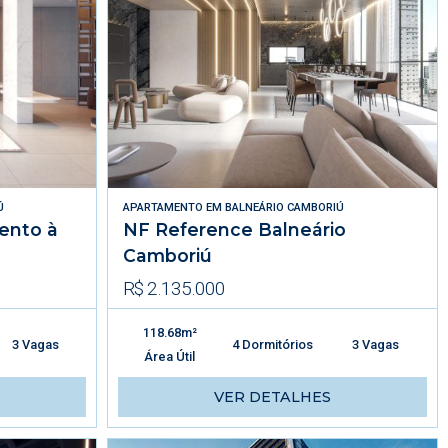
Ú
APARTAMENTO
EM
BALNEÁRIO CAMBORIÚ
ento à
NF Reference Balneário
Camboriú
R$ 2.135.000
118.68m²
3 Vagas
4 Dormitórios
3 Vagas
Área Útil
VER DETALHES