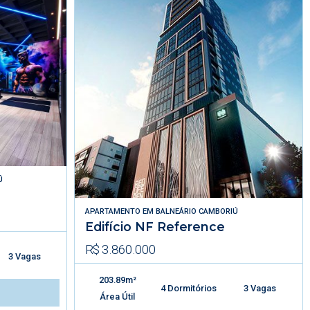
Ú
APARTAMENTO
EM
BALNEÁRIO CAMBORIÚ
Edifício NF Reference
R$ 3.860.000
3 Vagas
203.89m²
4 Dormitórios
3 Vagas
Área Útil