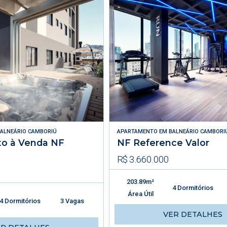
ALNEÁRIO CAMBORIÚ
APARTAMENTO
EM
BALNEÁRIO CAMBORI
o à Venda NF
NF Reference Valor
R$ 3.660.000
203.89m²
4 Dormitórios
Área Útil
4 Dormitórios
3 Vagas
VER DETALHES