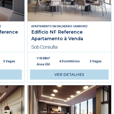
Ú
APARTAMENTO
EM
BALNEÁRIO CAMBORIÚ
ference
Edifício NF Reference
Apartamento à Venda
Sob Consulta
118.68m²
3 Vagas
4 Dormitórios
3 Vagas
Área Útil
VER DETALHES