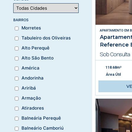
BAIRROS
Morretes
APARTAMENTO
EM
B
Apartament
Tabuleiro dos Oliveiras
Reference 
Alto Perequê
Sob Consulta
Alto São Bento
118.68m²
América
Área Útil
Andorinha
V
Ariribá
Armação
Atiradores
Balneária Perequê
Balneário Camboriú