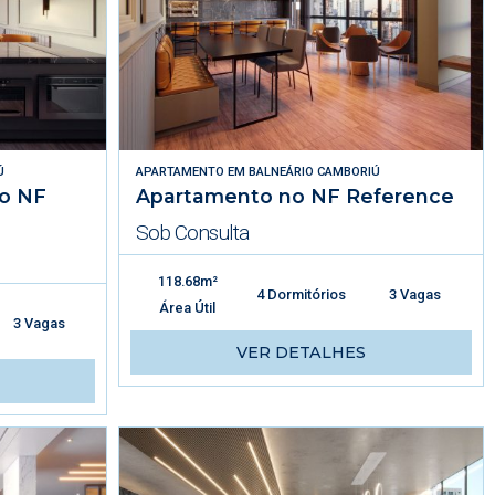
Ú
APARTAMENTO
EM
BALNEÁRIO CAMBORIÚ
to NF
Apartamento no NF Reference
Sob Consulta
118.68m²
4 Dormitórios
3 Vagas
Área Útil
3 Vagas
VER DETALHES