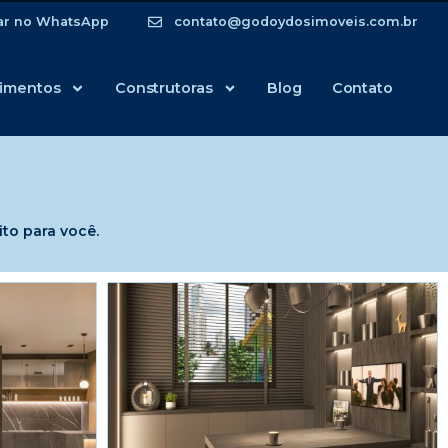
ar no WhatsApp
contato@godoydosimoveis.com.br
imentos
Construtoras
Blog
Contato
to para você.