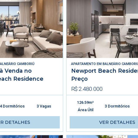
ALNEÁRIO CAMBORIÚ
APARTAMENTO
EM
BALNEÁRIO CAMBORI
à Venda no
Newport Beach Resid
ach Residence
Preço
R$ 2.480.000
126.59m²
4 Dormitórios
3 Vagas
3 Dormitórios
Área Útil
ER DETALHES
VER DETALHES