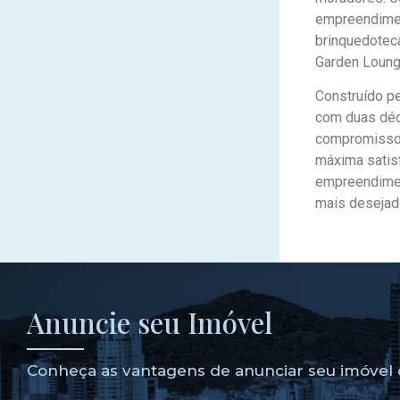
empreendiment
brinquedoteca
Garden Lounge
Construído p
com duas déc
compromisso c
máxima satisf
empreendimen
mais desejado
Anuncie seu Imóvel
Conheça as vantagens de anunciar seu imóvel 