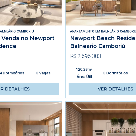
ALNEÁRIO CAMBORIÚ
APARTAMENTO
EM
BALNEÁRIO CAMBORI
à Venda no Newport
Newport Beach Resid
dence
Balneário Camboriú
R$ 2.696.383
120.29m²
4 Dormitórios
3 Vagas
3 Dormitórios
Área Útil
ER DETALHES
VER DETALHES