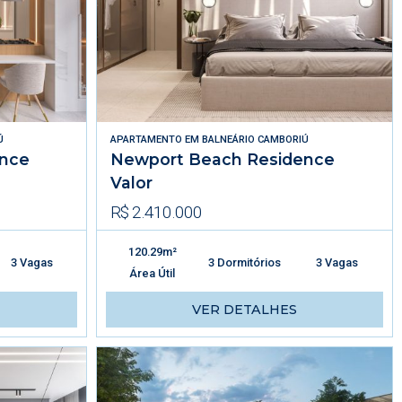
Ú
APARTAMENTO
EM
BALNEÁRIO CAMBORIÚ
ence
Newport Beach Residence
Valor
R$ 2.410.000
120.29m²
3 Vagas
3 Dormitórios
3 Vagas
Área Útil
VER DETALHES