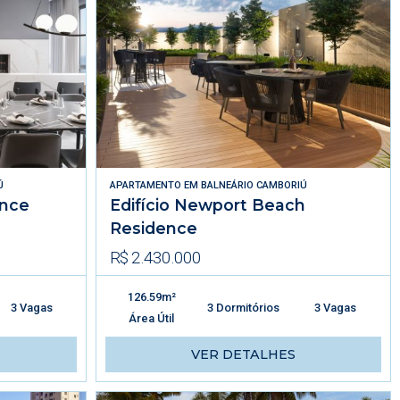
Ú
APARTAMENTO
EM
BALNEÁRIO CAMBORIÚ
ence
Edifício Newport Beach
Residence
R$ 2.430.000
126.59m²
3 Vagas
3 Dormitórios
3 Vagas
Área Útil
VER DETALHES