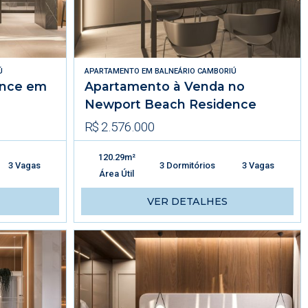
Ú
APARTAMENTO
EM
BALNEÁRIO CAMBORIÚ
ence em
Apartamento à Venda no
Newport Beach Residence
R$ 2.576.000
120.29m²
3 Vagas
3 Dormitórios
3 Vagas
Área Útil
VER DETALHES