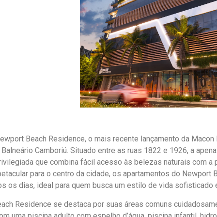
ewport Beach Residence, o mais recente lançamento da Macon 
 Balneário Camboriú. Situado entre as ruas 1822 e 1926, a ape
rivilegiada que combina fácil acesso às belezas naturais com a
etacular para o centro da cidade, os apartamentos do Newport 
s os dias, ideal para quem busca um estilo de vida sofisticado
ach Residence se destaca por suas áreas comuns cuidadosament
m uma piscina adulto com espelho d’água, piscina infantil, hid