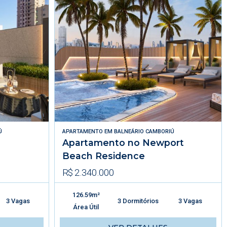
Ú
APARTAMENTO
EM
BALNEÁRIO CAMBORIÚ
Apartamento no Newport
Beach Residence
R$ 2.340.000
126.59m²
3 Vagas
3 Dormitórios
3 Vagas
Área Útil