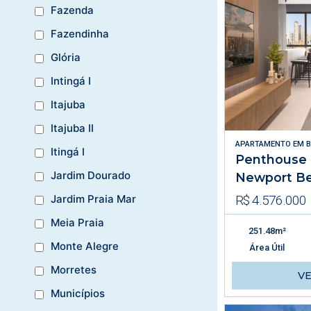
Fazenda
Fazendinha
Glória
Intingá I
Itajuba
Itajuba II
APARTAMENTO
EM
B
Itingá I
Penthouse 
Jardim Dourado
Newport Be
R$ 4.576.000
Jardim Praia Mar
Meia Praia
251.48m²
Monte Alegre
Área Útil
Morretes
V
Municípios