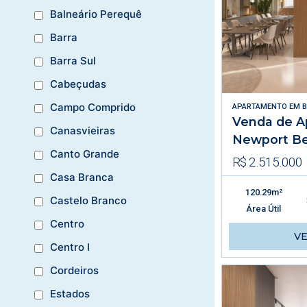
Balneário Perequê
Barra
Barra Sul
Cabeçudas
Campo Comprido
APARTAMENTO
EM
B
Venda de A
Canasvieiras
Newport Be
Canto Grande
R$ 2.515.000
Casa Branca
120.29m²
Castelo Branco
Área Útil
Centro
V
Centro I
Cordeiros
Estados