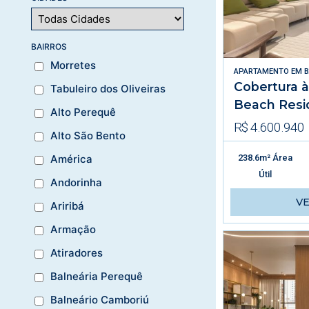
BAIRROS
Morretes
APARTAMENTO
EM
B
Cobertura 
Tabuleiro dos Oliveiras
Beach Resi
Alto Perequê
R$ 4.600.940
Alto São Bento
238.6m² Área
América
Útil
Andorinha
V
Ariribá
Armação
Atiradores
Balneária Perequê
Balneário Camboriú