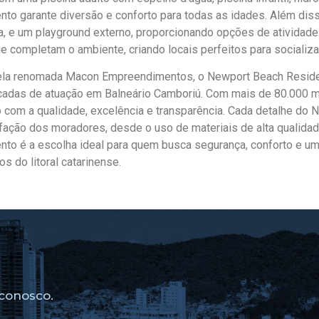
o garante diversão e conforto para todas as idades. Além diss
, e um playground externo, proporcionando opções de atividades
 completam o ambiente, criando locais perfeitos para socializa
ela renomada Macon Empreendimentos, o Newport Beach Residen
adas de atuação em Balneário Camboriú. Com mais de 80.000 m²
om a qualidade, excelência e transparência. Cada detalhe do N
ação dos moradores, desde o uso de materiais de alta qualidad
to é a escolha ideal para quem busca segurança, conforto e um
s do litoral catarinense.
conosco.