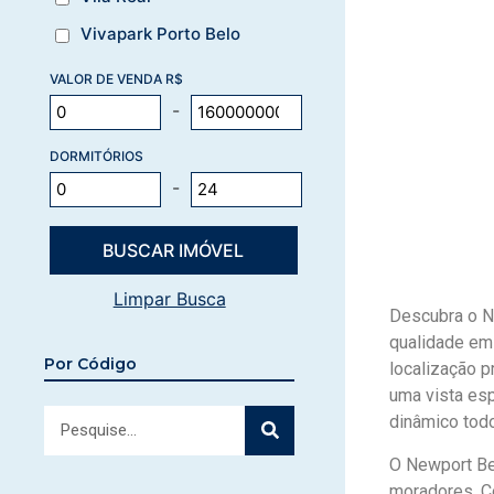
Vivapark Porto Belo
VALOR DE VENDA R$
-
DORMITÓRIOS
-
Limpar Busca
Descubra o N
qualidade em
Por Código
localização p
uma vista esp
dinâmico todo
O Newport Be
moradores. Co