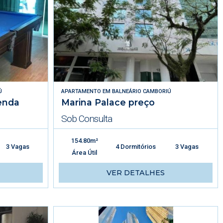
Ú
APARTAMENTO
EM
BALNEÁRIO CAMBORIÚ
enda
Marina Palace preço
Sob Consulta
154.80m²
3 Vagas
4 Dormitórios
3 Vagas
Área Útil
VER DETALHES