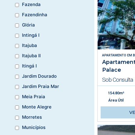
Fazenda
Fazendinha
Glória
Intingá I
Itajuba
Itajuba II
APARTAMENTO
EM
B
Apartament
Itingá I
Palace
Jardim Dourado
Sob Consulta
Jardim Praia Mar
154.80m²
Meia Praia
Área Útil
Monte Alegre
V
Morretes
Municípios