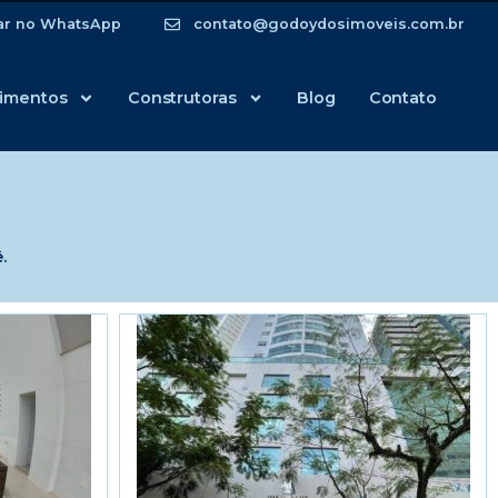
ar no WhatsApp
contato@godoydosimoveis.com.br
imentos
Construtoras
Blog
Contato
.