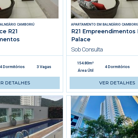
ALNEÁRIO CAMBORIÚ
APARTAMENTO
EM
BALNEÁRIO CAMBORI
ce R21
R21 Empreendimentos 
mentos
Palace
Sob Consulta
154.80m²
4 Dormitórios
3 Vagas
4 Dormitórios
Área Útil
ER DETALHES
VER DETALHES