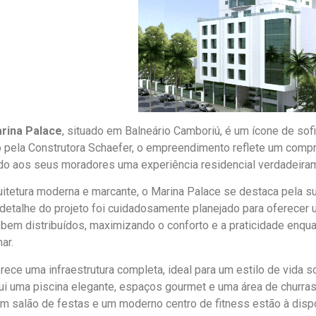
arina Palace
, situado em Balneário Camboriú, é um ícone de sofi
 pela Construtora Schaefer, o empreendimento reflete um comp
o aos seus moradores uma experiência residencial verdadeirame
itetura moderna e marcante, o Marina Palace se destaca pela s
detalhe do projeto foi cuidadosamente planejado para oferecer
bem distribuídos, maximizando o conforto e a praticidade enqu
ar.
erece uma infraestrutura completa, ideal para um estilo de vida
lui uma piscina elegante, espaços gourmet e uma área de churra
m salão de festas e um moderno centro de fitness estão à dispos