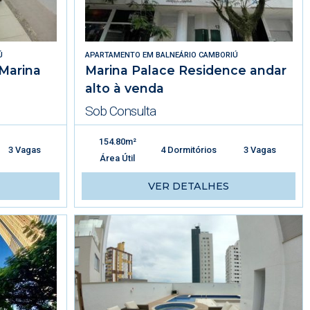
Ú
APARTAMENTO
EM
BALNEÁRIO CAMBORIÚ
Marina
Marina Palace Residence andar
alto à venda
Sob Consulta
154.80m²
3 Vagas
4 Dormitórios
3 Vagas
Área Útil
VER DETALHES