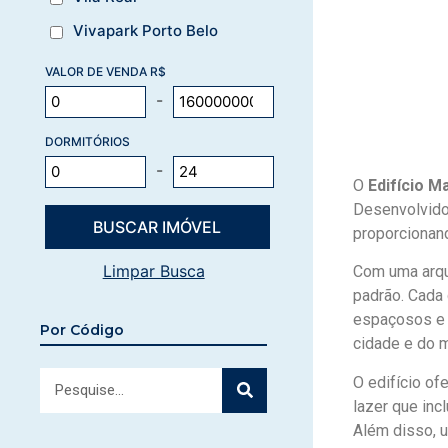
Vivapark Porto Belo
VALOR DE VENDA R$
-
DORMITÓRIOS
-
O
Edifício M
Desenvolvido
proporcionand
Limpar Busca
Com uma arqu
padrão. Cada 
espaçosos e 
Por Código
cidade e do m
O edifício of
lazer que inc
Além disso, u