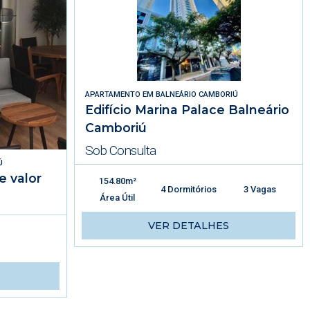
APARTAMENTO
EM
BALNEÁRIO CAMBORIÚ
Edifício Marina Palace Balneário
Camboriú
Sob Consulta
Ú
e valor
154.80m²
4 Dormitórios
3 Vagas
Área Útil
VER DETALHES