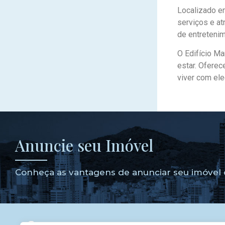
Localizado em
serviços e at
de entretenim
O Edifício M
estar. Oferec
viver com ele
Anuncie seu Imóvel
Conheça as vantagens de anunciar seu imóvel 