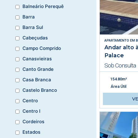
Balneário Perequê
Barra
Barra Sul
Cabeçudas
APARTAMENTO
EM
B
Andar alto 
Campo Comprido
Palace
Canasvieiras
Sob Consulta
Canto Grande
154.80m²
Casa Branca
Área Útil
Castelo Branco
V
Centro
Centro I
Cordeiros
Estados