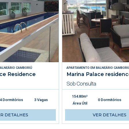
ALNEÁRIO CAMBORIÚ
APARTAMENTO
EM
BALNEÁRIO CAMBORI
ace Residence
Marina Palace residenc
Sob Consulta
154.80m²
4 Dormitórios
3 Vagas
0 Dormitórios
Área Útil
ER DETALHES
VER DETALHES