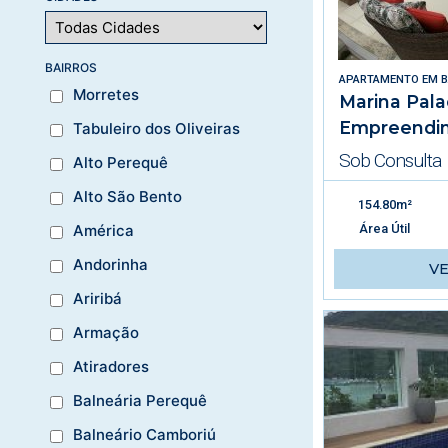
BAIRROS
APARTAMENTO
EM
B
Morretes
Marina Pala
Empreendi
Tabuleiro dos Oliveiras
Sob Consulta
Alto Perequê
Alto São Bento
154.80m²
Área Útil
América
Andorinha
V
Ariribá
Armação
Atiradores
Balneária Perequê
Balneário Camboriú