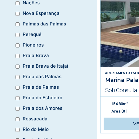
Nações
Nova Esperança
Palmas das Palmas
Perequê
Pioneiros
Praia Brava
Praia Brava de Itajaí
APARTAMENTO
EM
B
Praia das Palmas
Marina Pal
Praia de Palmas
Sob Consulta
Praia do Estaleiro
154.80m²
Praia dos Amores
Área Útil
Ressacada
V
Rio do Meio