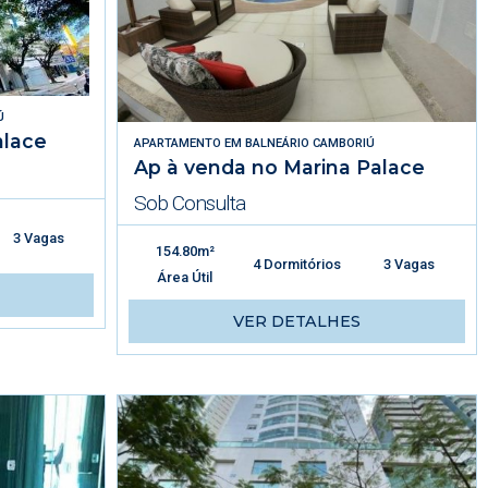
Ú
alace
APARTAMENTO
EM
BALNEÁRIO CAMBORIÚ
Ap à venda no Marina Palace
Sob Consulta
3 Vagas
154.80m²
4 Dormitórios
3 Vagas
Área Útil
VER DETALHES