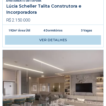
APARTAMENTO
EM
ITAPEMA
Lúcia Scheller Talita Construtora e
Incorporadora
R$ 2.150.000
192m² Área Útil
4 Dormitórios
3 Vagas
VER DETALHES