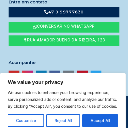
Entre em contato
47 9 99777630
CONVERSAR NO WHATSAPP
RUA AMADOR BUENO DA RIBEIRA, 123
Acompanhe
We value your privacy
We use cookies to enhance your browsing experience,
serve personalized ads or content, and analyze our traffic.
© 2023
Imóveis Godoy
–
CRECI nº 41765F
By clicking "Accept All", you consent to our use of cookies.
Política de privacidade
|
Desenvolvido por Help
Customize
Reject All
Accept All
(47) 9 9977-7630
WHATSAPP