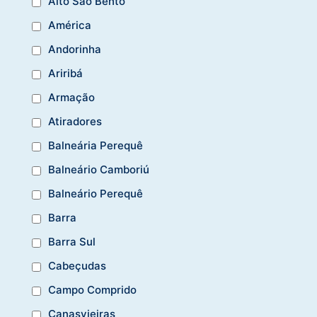
Alto São Bento
América
Andorinha
Ariribá
Armação
Atiradores
Balneária Perequê
Balneário Camboriú
Balneário Perequê
Barra
Barra Sul
Cabeçudas
Campo Comprido
Canasvieiras