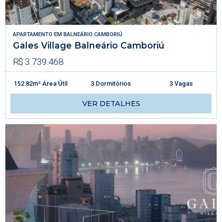
APARTAMENTO
EM
BALNEÁRIO CAMBORIÚ
Gales Village Balneário Camboriú
R$ 3.739.468
152.82m² Área Útil
3 Dormitórios
3 Vagas
VER DETALHES