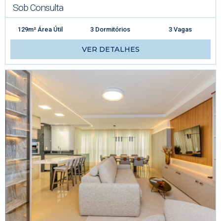
Sob Consulta
129m² Área Útil
3 Dormitórios
3 Vagas
VER DETALHES