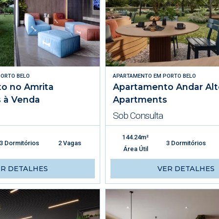
ORTO BELO
APARTAMENTO
EM
PORTO BELO
o no Amrita
Apartamento Andar Alt
 à Venda
Apartments
Sob Consulta
144.24m²
3 Dormitórios
2 Vagas
3 Dormitórios
Área Útil
ER DETALHES
VER DETALHES