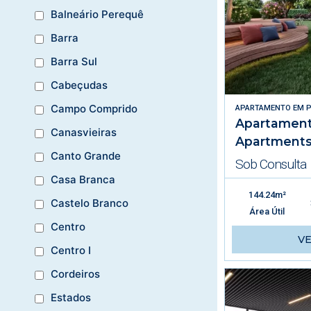
Balneário Perequê
Barra
Barra Sul
Cabeçudas
Campo Comprido
APARTAMENTO
EM
P
Apartament
Canasvieiras
Apartments
Canto Grande
Sob Consulta
Casa Branca
144.24m²
Castelo Branco
Área Útil
Centro
V
Centro I
Cordeiros
Estados