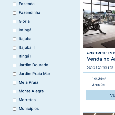
Fazenda
Fazendinha
Glória
Intingá I
Itajuba
Itajuba II
APARTAMENTO
EM
P
Itingá I
Venda no A
Jardim Dourado
Sob Consulta
Jardim Praia Mar
144.24m²
Meia Praia
Área Útil
Monte Alegre
V
Morretes
Municípios