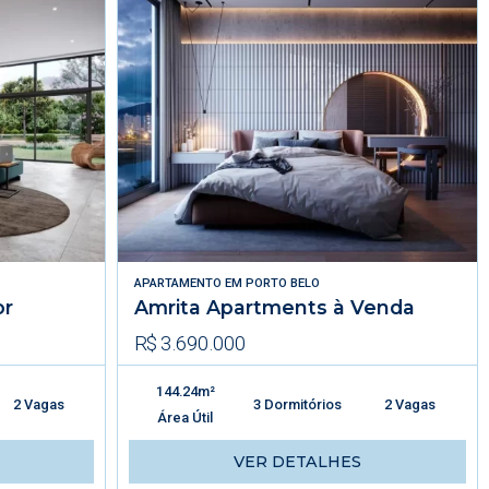
APARTAMENTO
EM
PORTO BELO
or
Amrita Apartments à Venda
R$ 3.690.000
144.24m²
2 Vagas
3 Dormitórios
2 Vagas
Área Útil
VER DETALHES