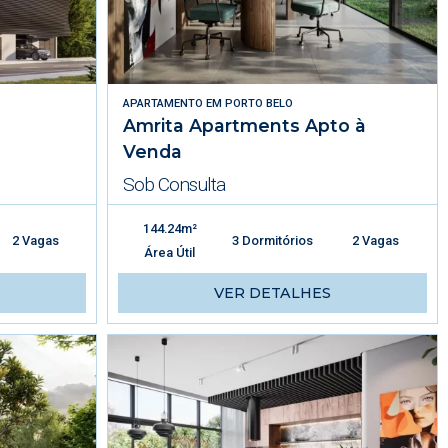
APARTAMENTO
EM
PORTO BELO
Amrita Apartments Apto à
Venda
Sob Consulta
144.24m²
2 Vagas
3 Dormitórios
2 Vagas
Área Útil
VER DETALHES