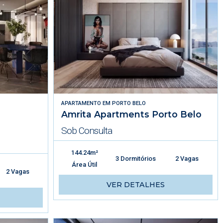
APARTAMENTO
EM
PORTO BELO
Amrita Apartments Porto Belo
Sob Consulta
144.24m²
3 Dormitórios
2 Vagas
Área Útil
2 Vagas
VER DETALHES