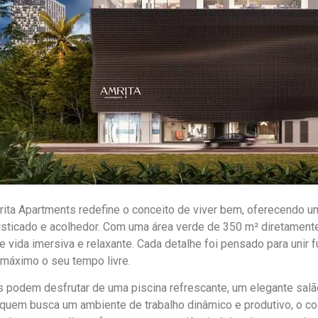
rita Apartments redefine o conceito de viver bem, oferecendo 
isticado e acolhedor. Com uma área verde de 350 m² diretament
e vida imersiva e relaxante. Cada detalhe foi pensado para unir
 máximo o seu tempo livre.
 podem desfrutar de uma piscina refrescante, um elegante salã
 quem busca um ambiente de trabalho dinâmico e produtivo, o co-