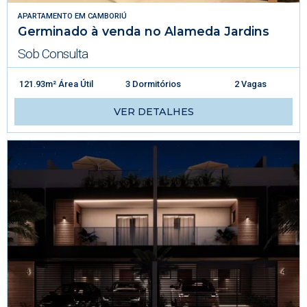
APARTAMENTO
EM
CAMBORIÚ
Germinado à venda no Alameda Jardins
Sob Consulta
121.93m² Área Útil
3 Dormitórios
2 Vagas
VER DETALHES